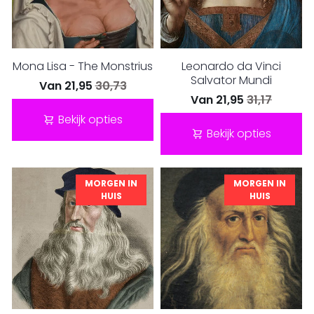
Mona Lisa - The Monstrius
Leonardo da Vinci
Salvator Mundi
Van
21,95
30,73
Van
21,95
31,17
Bekijk opties
Bekijk opties
MORGEN IN
MORGEN IN
HUIS
HUIS