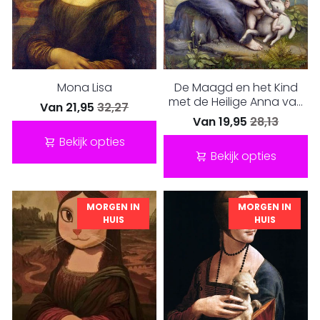
Mona Lisa
De Maagd en het Kind
met de Heilige Anna van
Van
21,95
32,27
Leonard...
Van
19,95
28,13
Bekijk opties
Bekijk opties
MORGEN IN
MORGEN IN
HUIS
HUIS