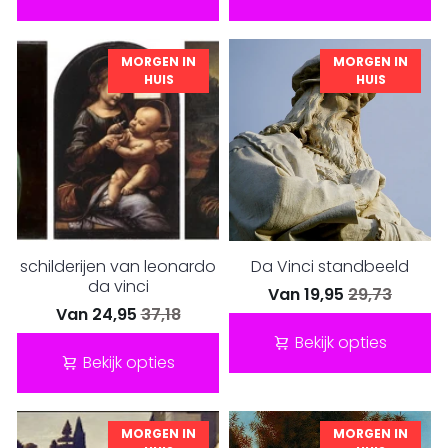
MORGEN IN
MORGEN IN
HUIS
HUIS
schilderijen van leonardo
Da Vinci standbeeld
da vinci
Van
19,95
29,73
Van
24,95
37,18
Bekijk opties
Bekijk opties
MORGEN IN
MORGEN IN