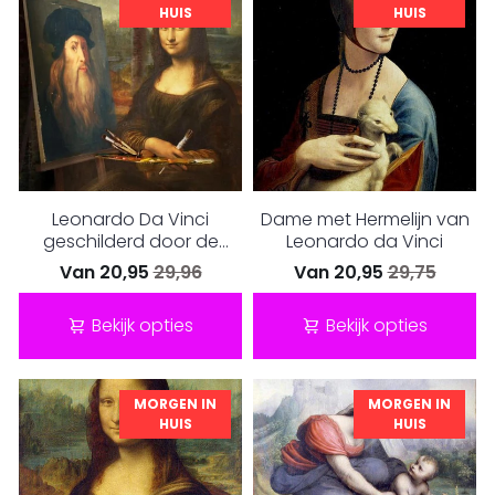
HUIS
HUIS
Leonardo Da Vinci
Dame met Hermelijn van
geschilderd door de
Leonardo da Vinci
Mona Lis
Van
20,95
29,96
Van
20,95
29,75
Bekijk opties
Bekijk opties
MORGEN IN
MORGEN IN
HUIS
HUIS