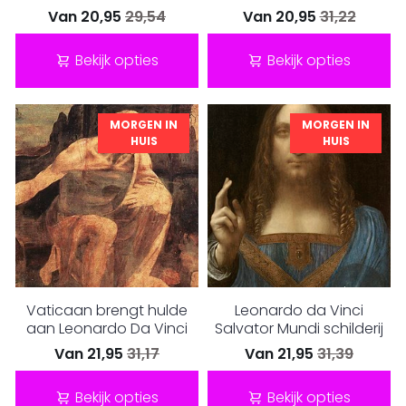
Van
20,95
29,54
Van
20,95
31,22
Bekijk opties
Bekijk opties
MORGEN IN
MORGEN IN
HUIS
HUIS
Vaticaan brengt hulde
Leonardo da Vinci
aan Leonardo Da Vinci
Salvator Mundi schilderij
Van
21,95
31,17
Van
21,95
31,39
Bekijk opties
Bekijk opties