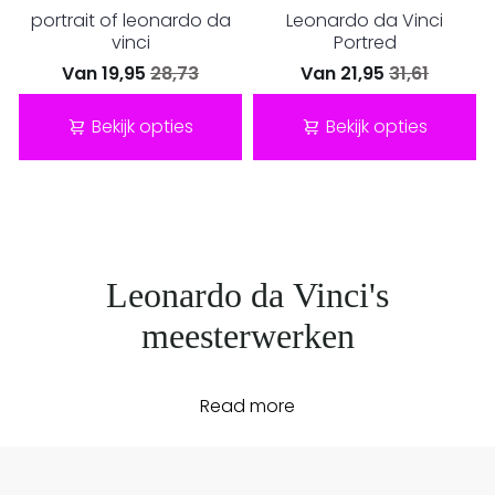
portrait of leonardo da
Leonardo da Vinci
vinci
Portred
Van
19,95
28,73
Van
21,95
31,61
Bekijk opties
Bekijk opties
Leonardo da Vinci's
meesterwerken
Read
Leonardo da Vinci was een van de grootste
kunstenaars aller tijden en wordt vaak
beschouwd als het prototype van de
renaissance-man. Naast zijn baanbrekende