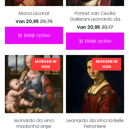
Mona Lisa Kat
Portret van Cecilia
Gallerani Leonardo da
Van
20,95
29,75
Vinci
Van
20,95
30,17
Bekijk opties
Bekijk opties
MORGEN IN
MORGEN IN
HUIS
HUIS
leonardo da vinci
Leonardo da Vinci la Belle
madonna anjer
Ferroniere