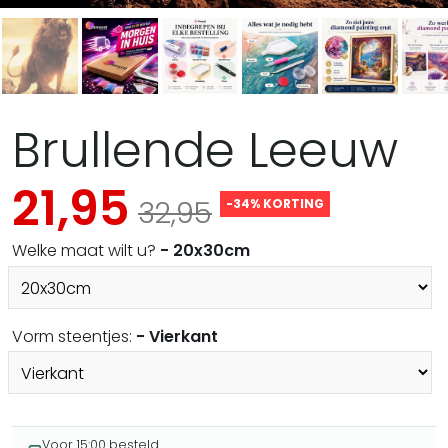
Brullende Leeuw
21,95
32,95
-34% KORTING
Welke maat wilt u?
- 20x30cm
Vorm steentjes:
- Vierkant
Voor 15:00 besteld