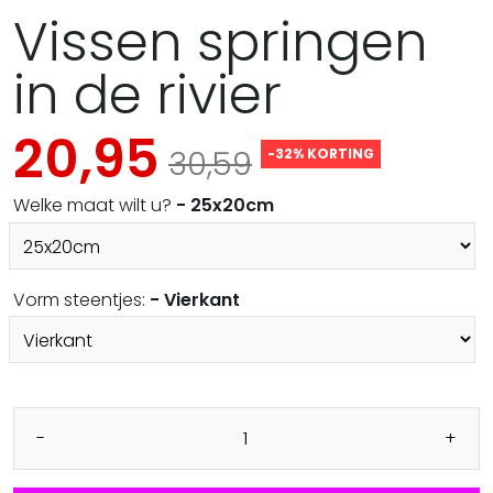
Vissen springen
in de rivier
20,95
30,59
-32% KORTING
Welke maat wilt u?
- 25x20cm
Vorm steentjes:
- Vierkant
-
+