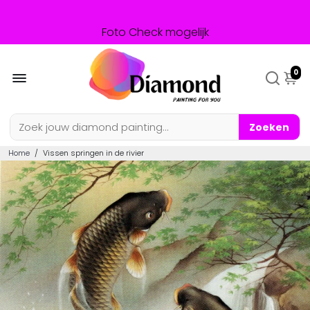
Compleet pakket inbegrepen
Foto Check mogelijk
Achteraf betalen mogelijk
0
Zoeken
Home
/
Vissen springen in de rivier