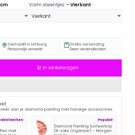
0cm
Vorm steentjes:
- Vierkant
Gemaakt in Limburg
Gratis verzending
Persoonlijk verwerkt
Geen verzendkosten
In winkelwagen
eet
beler aan je diamond painting met handige accessoires.
abel werken
Populair
Diamond Painting Sorteertray
 Pen met
(8-vaks Organizer) – Morgen