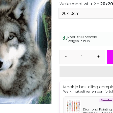
Welke maat wilt u?
- 20x2
Voor 15:00 besteld
Morgen in huis
-
+
Maak je bestelling compl
Werk makkelijker en comforta
Comfort
Diamond Painting