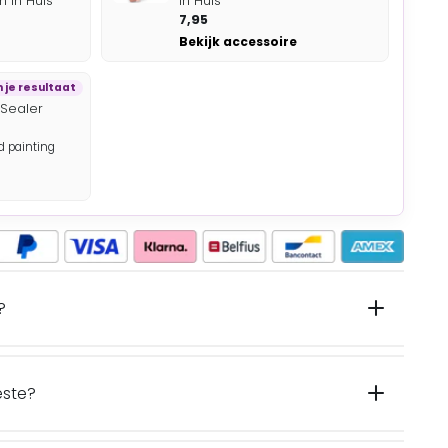
 in Huis
in Huis
7,95
Bekijk accessoire
je resultaat
 Sealer
 painting
?
este?