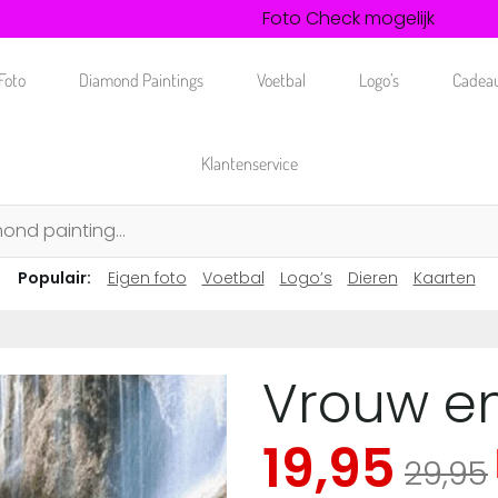
Foto Check mogelijk
Achteraf betalen mogelijk
Foto
Diamond Paintings
Voetbal
Logo’s
Cadea
Klantenservice
Populair:
Eigen foto
Voetbal
Logo’s
Dieren
Kaarten
Vrouw en
19,95
29,95