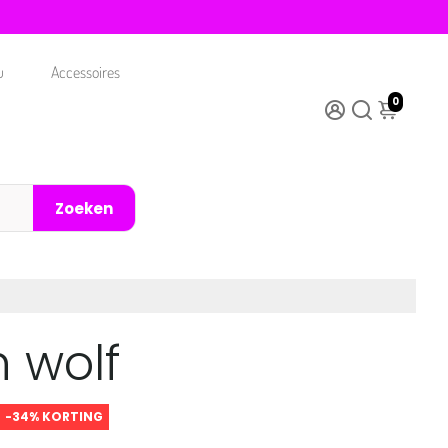
u
Accessoires
0
Zoeken
 wolf
-34% KORTING